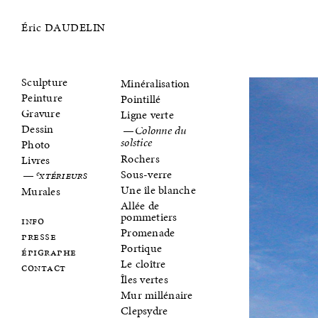
Éric DAUDELIN
Sculpture
Minéralisation
Peinture
Pointillé
Gravure
Ligne verte
Dessin
Colonne du
Photo
solstice
Rochers
Livres
Sous-verre
Extérieurs
Une île blanche
Murales
Allée de
pommetiers
info
Promenade
presse
Portique
épigraphe
Le cloître
contact
Îles vertes
Mur millénaire
Clepsydre